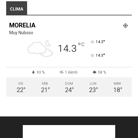
CLIMA
MORELIA
Muy Nuboso
°
14.3
°
C
14.3
°
14.3
93 %
1.6kmh
58 %
VIE
SÁB
DOM
LUN
MAR
22
°
21
°
24
°
23
°
18
°