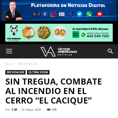
Inicio
MICHOACÁN
MICHOACÁN
ÚLTIMA HORA
SIN TREGUA, COMBATE
AL INCENDIO EN EL
CERRO “EL CACIQUE”
Por
C M
-
22 mayo, 2020
570