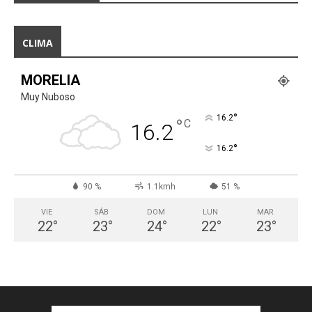
CLIMA
MORELIA
Muy Nuboso
°
16.2
°
C
16.2
°
16.2
90 %
1.1kmh
51 %
VIE
SÁB
DOM
LUN
MAR
22
°
23
°
24
°
22
°
23
°