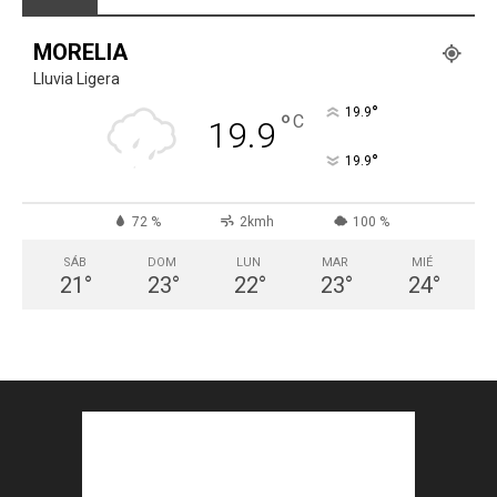
MORELIA
Lluvia Ligera
°
19.9
°
C
19.9
°
19.9
72 %
2kmh
100 %
SÁB
DOM
LUN
MAR
MIÉ
21
°
23
°
22
°
23
°
24
°