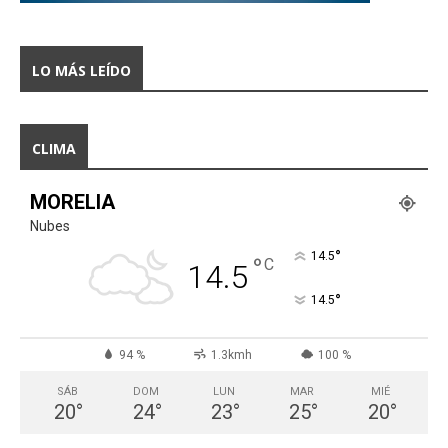
LO MÁS LEÍDO
CLIMA
MORELIA
Nubes
°
14.5
°
C
14.5
°
14.5
94 %
1.3kmh
100 %
SÁB
DOM
LUN
MAR
MIÉ
20
°
24
°
23
°
25
°
20
°