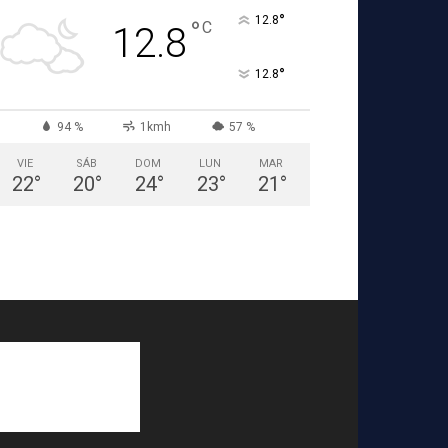
°
12.8
°
C
12.8
°
12.8
94 %
1kmh
57 %
VIE
SÁB
DOM
LUN
MAR
22
°
20
°
24
°
23
°
21
°