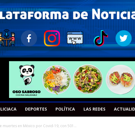
LICIACA
DEPORTES
POLÍTICA
LAS REDES
ACTUALI
e muertes en México por Covid-19, con 501...