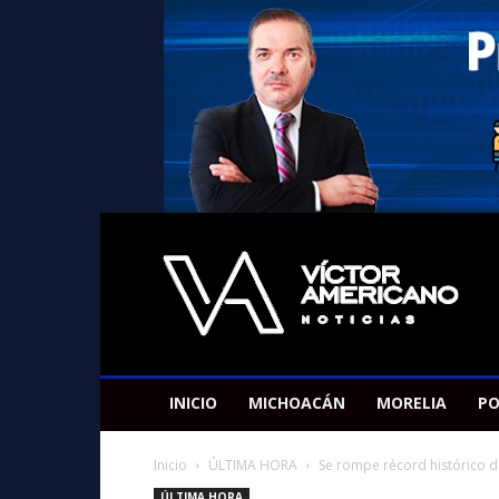
Americano
Victor
INICIO
MICHOACÁN
MORELIA
PO
Inicio
ÚLTIMA HORA
Se rompe récord histórico d
ÚLTIMA HORA