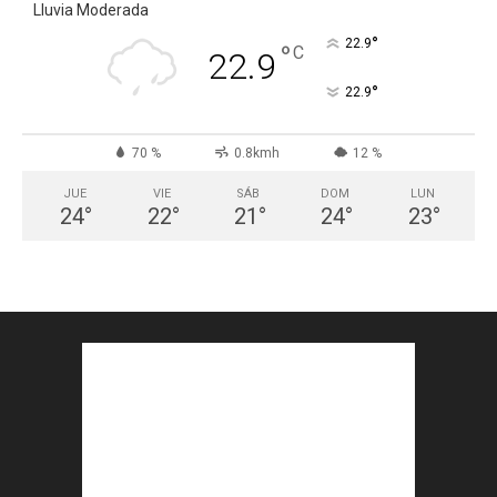
Lluvia Moderada
°
22.9
°
C
22.9
°
22.9
70 %
0.8kmh
12 %
JUE
VIE
SÁB
DOM
LUN
24
°
22
°
21
°
24
°
23
°