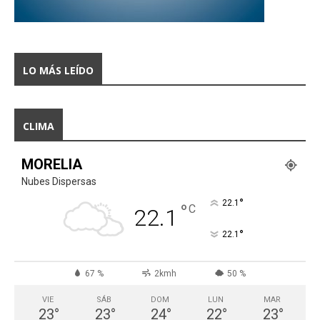
LO MÁS LEÍDO
CLIMA
MORELIA
Nubes Dispersas
°
22.1
°
C
22.1
°
22.1
67 %
2kmh
50 %
VIE
SÁB
DOM
LUN
MAR
23
°
23
°
24
°
22
°
23
°