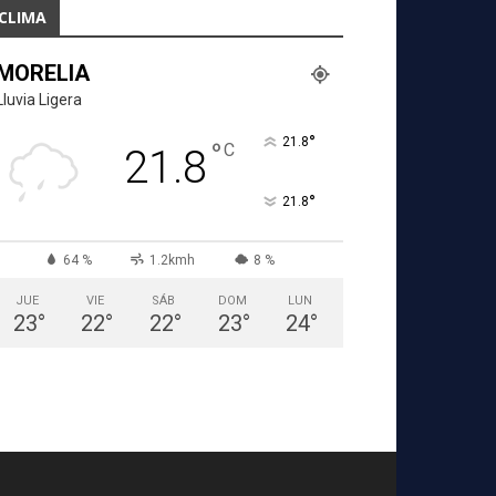
CLIMA
MORELIA
Lluvia Ligera
°
21.8
°
C
21.8
°
21.8
64 %
1.2kmh
8 %
JUE
VIE
SÁB
DOM
LUN
23
°
22
°
22
°
23
°
24
°