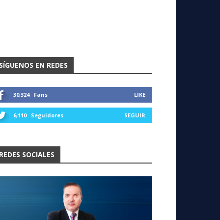
SÍGUENOS EN REDES
30,324
Fans
LIKE
6,110
Seguidores
SEGUIR
REDES SOCIALES