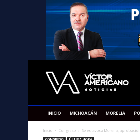
Americano
Victor
INICIO
MICHOACÁN
MORELIA
PO
Inicio
Congreso
Se equivoca Morena, aprobación 
CONGRESO
ÚLTIMA HORA