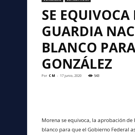
SE EQUIVOCA
GUARDIA NAC
BLANCO PARA
GONZÁLEZ
Por
C M
-
17 junio, 2020
543
Morena se equivoca, la aprobación de 
blanco para que el Gobierno Federal a