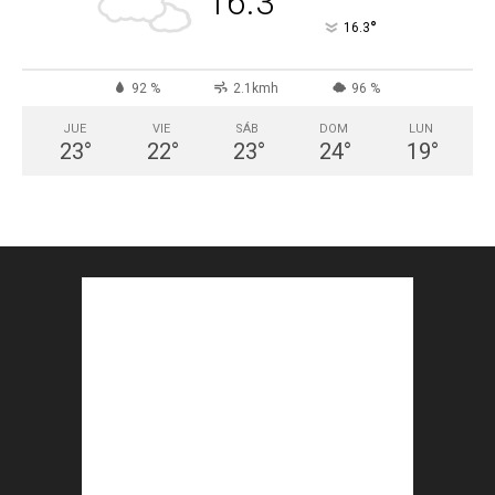
16.3
°
16.3
92 %
2.1kmh
96 %
JUE
VIE
SÁB
DOM
LUN
23
°
22
°
23
°
24
°
19
°