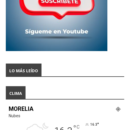
LO MÁS LEÍDO
CLIMA
MORELIA
Nubes
°
16.3
°
C