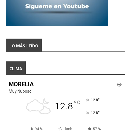
LO MÁS LEÍDO
CLIMA
MORELIA
Muy Nuboso
°
12.8
°
C
12.8
°
12.8
94 %
1kmh
57 %