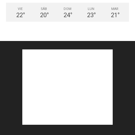
VIE
SÁB
DOM
LUN
MAR
22
°
20
°
24
°
23
°
21
°