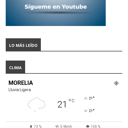
LO MÁS LEÍDO
CLIMA
MORELIA
Lluvia Ligera
°
21
°
C
21
°
21
73 %
0.9kmh
100 %