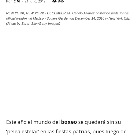
Por
C M
-
21 julio, 2019
846
NEW YORK, NEW YORK - DECEMBER 14: Canelo Alvarez of Mexico waits for his
official weigh-in at Madison Square Garden on December 14, 2018 in New York City.
(Photo by Sarah Stier/Getty Images)
Este año el mundo del
boxeo
se quedará sin su
‘pelea estelar’ en las fiestas patrias, pues luego de