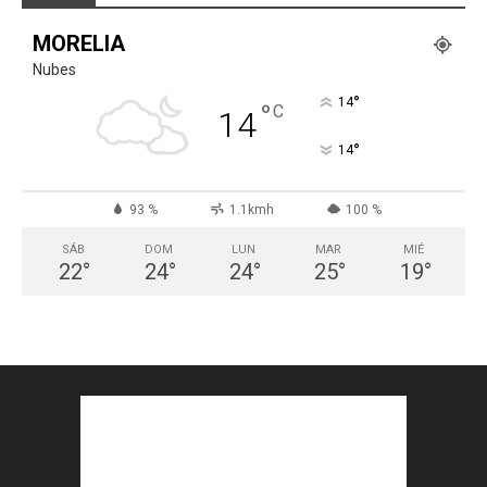
MORELIA
Nubes
°
14
°
C
14
°
14
93 %
1.1kmh
100 %
SÁB
DOM
LUN
MAR
MIÉ
22
°
24
°
24
°
25
°
19
°