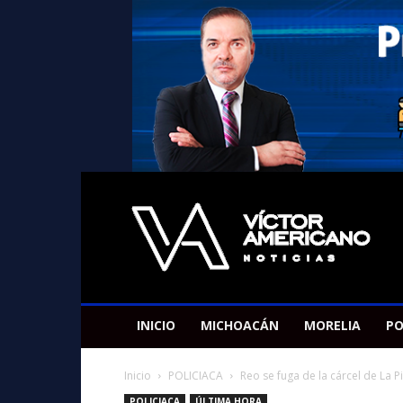
Americano
Victor
INICIO
MICHOACÁN
MORELIA
PO
Inicio
POLICIACA
Reo se fuga de la cárcel de La 
POLICIACA
ÚLTIMA HORA