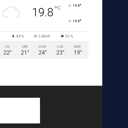
°
19.8
°
C
19.8
°
19.8
84 %
2.6kmh
52 %
VIE
SÁB
DOM
LUN
MAR
22
°
21
°
24
°
23
°
19
°