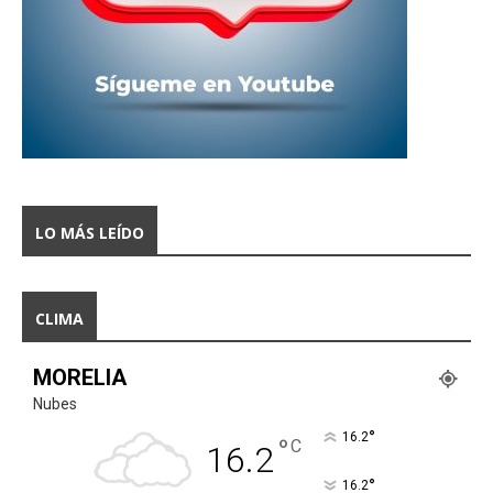
LO MÁS LEÍDO
CLIMA
MORELIA
Nubes
°
16.2
°
C
16.2
°
16.2