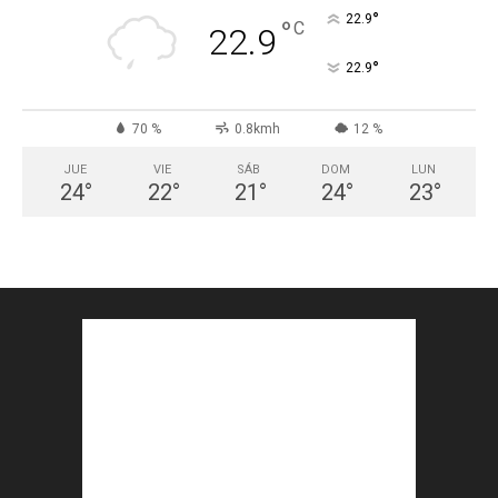
°
22.9
°
C
22.9
°
22.9
70 %
0.8kmh
12 %
JUE
VIE
SÁB
DOM
LUN
24
°
22
°
21
°
24
°
23
°