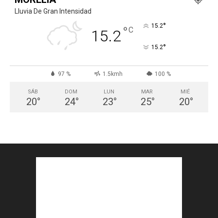
Lluvia De Gran Intensidad
°
15.2
°
C
15.2
°
15.2
97 %
1.5kmh
100 %
SÁB
DOM
LUN
MAR
MIÉ
20
°
24
°
23
°
25
°
20
°