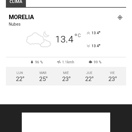
CLIMA
MORELIA
Nubes
°
13.4
°
C
13.4
°
13.4
96 %
1.1kmh
99 %
LUN
MAR
MIÉ
JUE
VIE
22
°
25
°
23
°
22
°
23
°