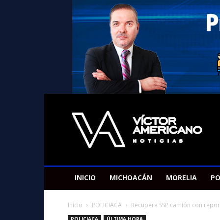
Americano
Victor
INICIO
MICHOACÁN
MORELIA
PO
Inicio
POLICIACA
Recupera SSP camión con repor
POLICIACA
ÚLTIMA HORA