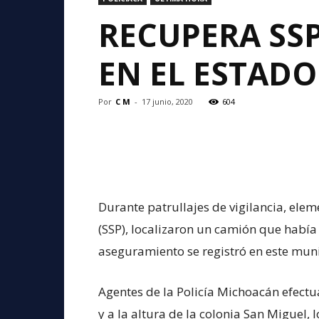
RECUPERA SS
EN EL ESTAD
Por
C M
-
17 junio, 2020
604
Durante patrullajes de vigilancia, ele
(SSP), localizaron un camión que había
aseguramiento se registró en este muni
Agentes de la Policía Michoacán efectu
y a la altura de la colonia San Miguel, 