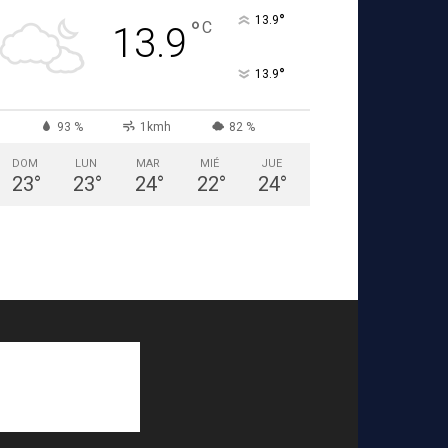
°
13.9
°
C
13.9
°
13.9
93 %
1kmh
82 %
DOM
LUN
MAR
MIÉ
JUE
23
°
23
°
24
°
22
°
24
°