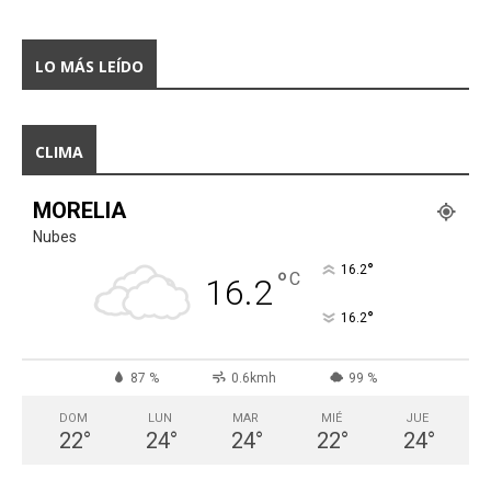
LO MÁS LEÍDO
CLIMA
MORELIA
Nubes
°
16.2
°
C
16.2
°
16.2
87 %
0.6kmh
99 %
DOM
LUN
MAR
MIÉ
JUE
22
°
24
°
24
°
22
°
24
°