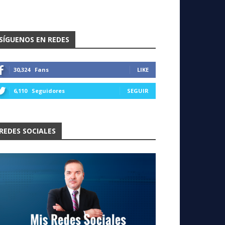
SÍGUENOS EN REDES
30,324
Fans
LIKE
6,110
Seguidores
SEGUIR
REDES SOCIALES