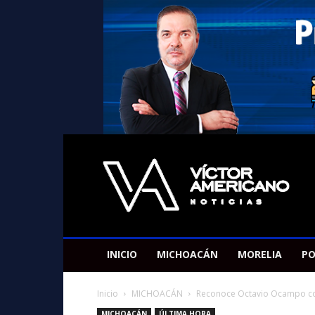
Americano
Victor
INICIO
MICHOACÁN
MORELIA
PO
Inicio
MICHOACÁN
Reconoce Octavio Ocampo cont
MICHOACÁN
ÚLTIMA HORA