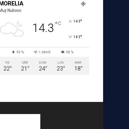
MORELIA
Muy Nuboso
°
14.3
°
C
14.3
°
14.3
93 %
1.6kmh
58 %
VIE
SÁB
DOM
LUN
MAR
22
°
21
°
24
°
23
°
18
°