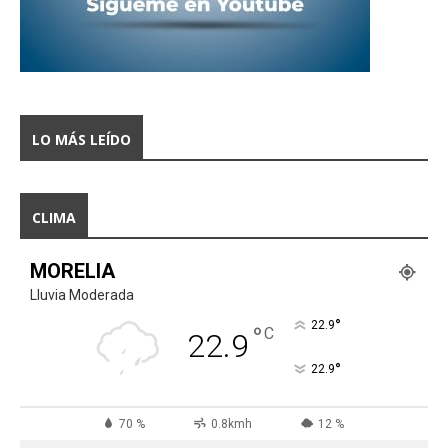
LO MÁS LEÍDO
CLIMA
MORELIA
Lluvia Moderada
°
22.9
°
C
22.9
°
22.9
70 %
0.8kmh
12 %