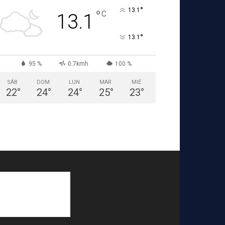
°
13.1
°
C
13.1
°
13.1
95 %
0.7kmh
100 %
SÁB
DOM
LUN
MAR
MIÉ
22
°
24
°
24
°
25
°
23
°