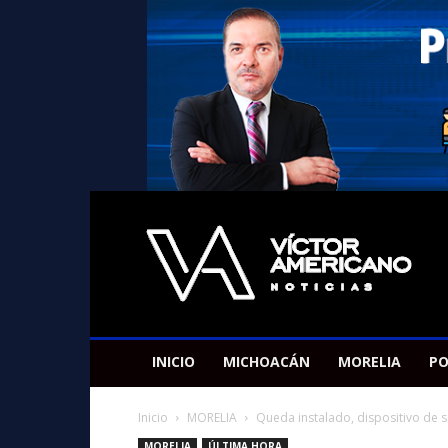
Americano
Victor
INICIO
MICHOACÁN
MORELIA
PO
Inicio
MORELIA
Queda instalado, dispositivo de s
MORELIA
ÚLTIMA HORA