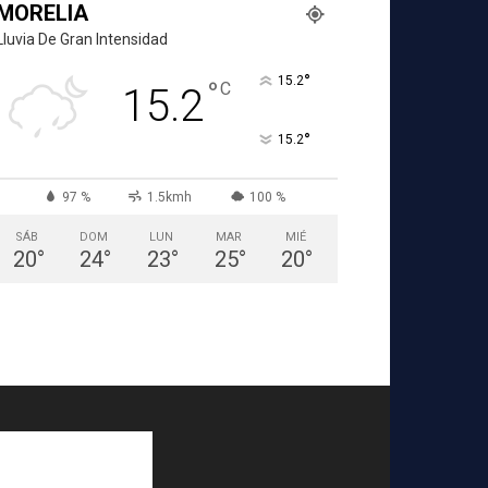
MORELIA
Lluvia De Gran Intensidad
°
15.2
°
C
15.2
°
15.2
97 %
1.5kmh
100 %
SÁB
DOM
LUN
MAR
MIÉ
20
°
24
°
23
°
25
°
20
°