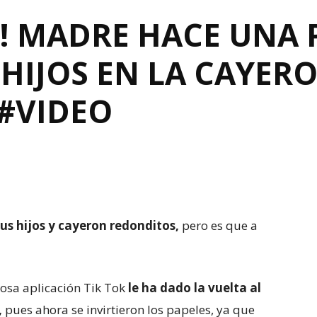
! MADRE HACE UNA
HIJOS EN LA CAYER
#VIDEO
s hijos y cayeron redonditos,
pero es que a
mosa aplicación Tik Tok
le ha dado la vuelta al
,
pues ahora se invirtieron los papeles, ya que