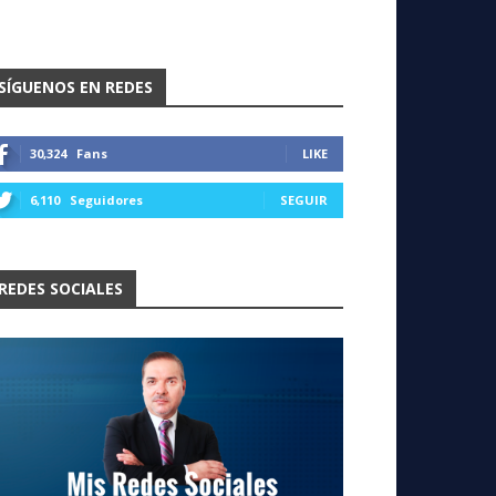
SÍGUENOS EN REDES
30,324
Fans
LIKE
6,110
Seguidores
SEGUIR
REDES SOCIALES