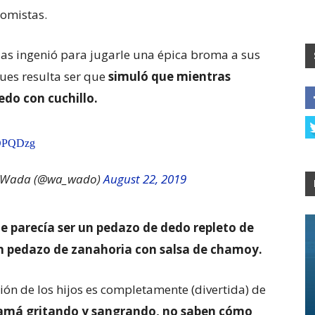
romistas.
las ingenió para jugarle una épica broma a sus
ues resulta ser que
simuló que mientras
edo con cuchillo.
BOPQDzg
) Wada (@wa_wado)
August 22, 2019
ue parecía ser un pedazo de dedo repleto de
un pedazo de zanahoria con salsa de chamoy.
ión de los hijos es completamente (divertida) de
mamá gritando y sangrando, no saben cómo