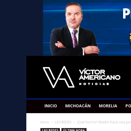
Americano
Victor
INICIO
MICHOACÁN
MORELIA
PO
Inicio
LAS REDES
¡Qué horror! Madre hace una peq
LAS REDES
ÚLTIMA HORA