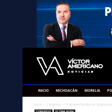
Americano
Victor
INICIO
MICHOACÁN
MORELIA
PO
Inicio
Congreso
Proponen facultar al Congreso p
CONGRESO
ÚLTIMA HORA