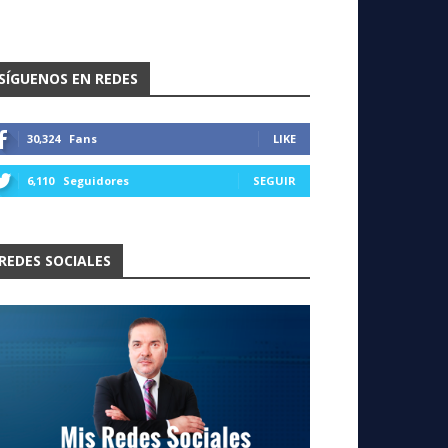
SÍGUENOS EN REDES
30,324
Fans
LIKE
6,110
Seguidores
SEGUIR
REDES SOCIALES