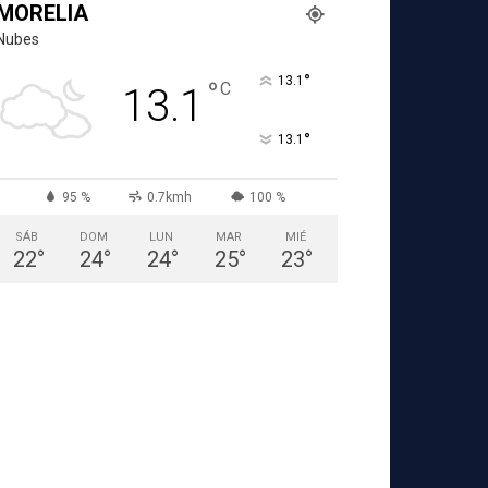
MORELIA
Nubes
°
13.1
°
C
13.1
°
13.1
95 %
0.7kmh
100 %
SÁB
DOM
LUN
MAR
MIÉ
22
°
24
°
24
°
25
°
23
°