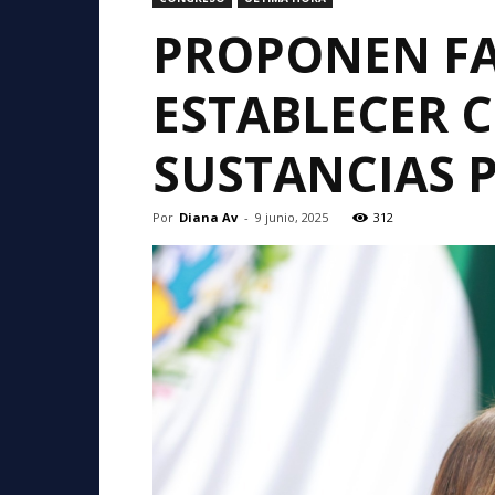
PROPONEN FA
ESTABLECER 
SUSTANCIAS 
Por
Diana Av
-
9 junio, 2025
312