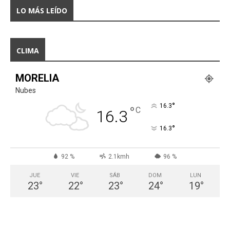
LO MÁS LEÍDO
CLIMA
MORELIA
Nubes
°
16.3
°
C
16.3
°
16.3
92 %
2.1kmh
96 %
JUE
VIE
SÁB
DOM
LUN
23
°
22
°
23
°
24
°
19
°