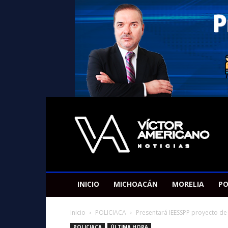
Americano
Victor
INICIO
MICHOACÁN
MORELIA
PO
Inicio
POLICIACA
Presentará IEESSPP proyecto de L
POLICIACA
ÚLTIMA HORA