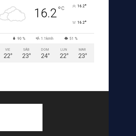
°
16.2
°
C
16.2
°
16.2
90 %
1.1kmh
51 %
VIE
SÁB
DOM
LUN
MAR
22
°
23
°
24
°
22
°
23
°