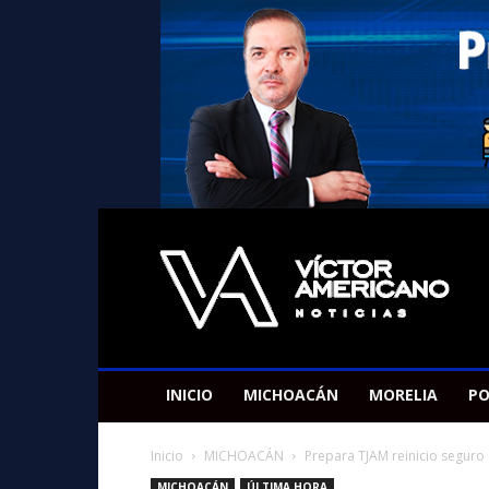
Americano
Victor
INICIO
MICHOACÁN
MORELIA
PO
Inicio
MICHOACÁN
Prepara TJAM reinicio seguro 
MICHOACÁN
ÚLTIMA HORA