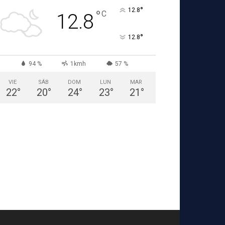
°
12.8
°
C
12.8
°
12.8
94 %
1kmh
57 %
VIE
SÁB
DOM
LUN
MAR
22
°
20
°
24
°
23
°
21
°