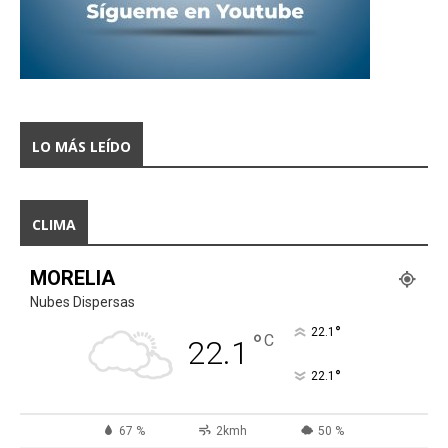
LO MÁS LEÍDO
CLIMA
MORELIA
Nubes Dispersas
°
22.1
°
C
22.1
°
22.1
67 %
2kmh
50 %