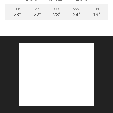
92 %
2.1kmh
96 %
JUE
VIE
SÁB
DOM
LUN
23
°
22
°
23
°
24
°
19
°