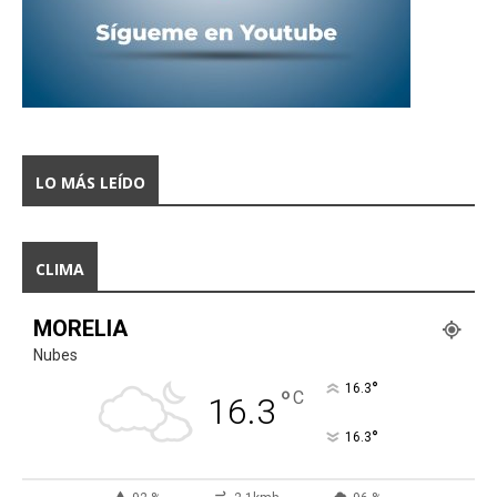
LO MÁS LEÍDO
CLIMA
MORELIA
Nubes
°
16.3
°
C
16.3
°
16.3