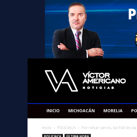
Americano
Victor
INICIO
MICHOACÁN
MORELIA
PO
Inicio
POLICIACA
Por robar carros, las FGE les da
POLICIACA
ÚLTIMA HORA