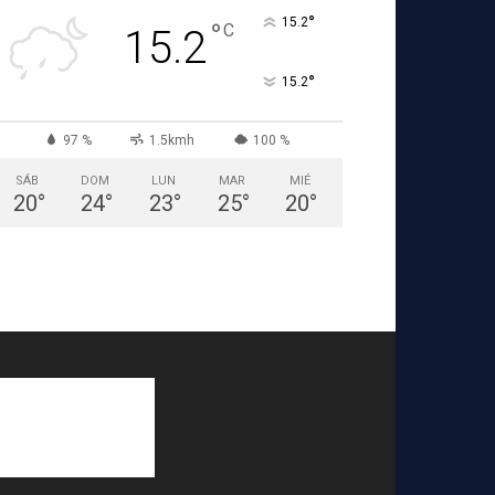
°
15.2
°
C
15.2
°
15.2
97 %
1.5kmh
100 %
SÁB
DOM
LUN
MAR
MIÉ
20
°
24
°
23
°
25
°
20
°