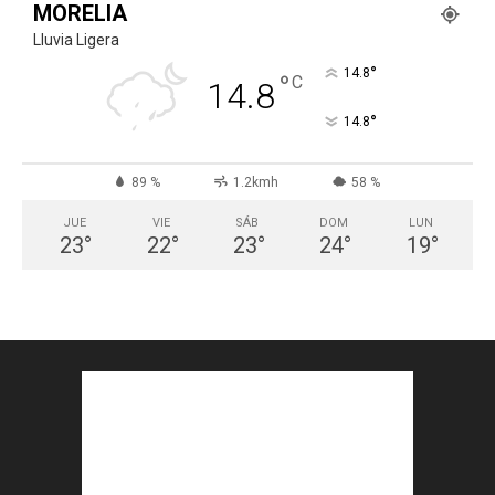
MORELIA
Lluvia Ligera
°
14.8
°
C
14.8
°
14.8
89 %
1.2kmh
58 %
JUE
VIE
SÁB
DOM
LUN
23
°
22
°
23
°
24
°
19
°