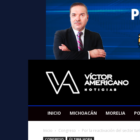
Americano
Victor
INICIO
MICHOACÁN
MORELIA
PO
Inicio
Congreso
Por la reactivación del sector t
CONGRESO
ÚLTIMA HORA