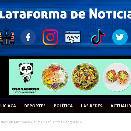
LICIACA
DEPORTES
POLÍTICA
LAS REDES
ACTUALI
urístico en Michoacán, suman esfuerzos Congreso y...