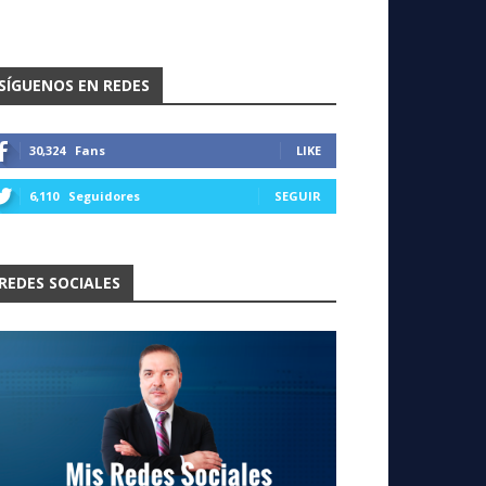
SÍGUENOS EN REDES
30,324
Fans
LIKE
6,110
Seguidores
SEGUIR
REDES SOCIALES