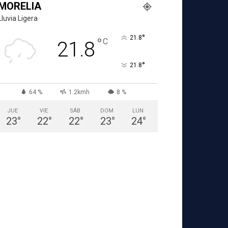
MORELIA
Lluvia Ligera
°
21.8
°
C
21.8
°
21.8
64 %
1.2kmh
8 %
JUE
VIE
SÁB
DOM
LUN
23
°
22
°
22
°
23
°
24
°