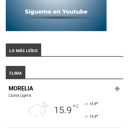
LO MÁS LEÍDO
CLIMA
MORELIA
Lluvia Ligera
°
15.9
°
C
15.9
°
15.9