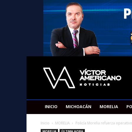
Americano
Victor
INICIO
MICHOACÁN
MORELIA
PO
Inicio
MORELIA
Policía Morelia refuerza operativo
MORELIA
ÚLTIMA HORA