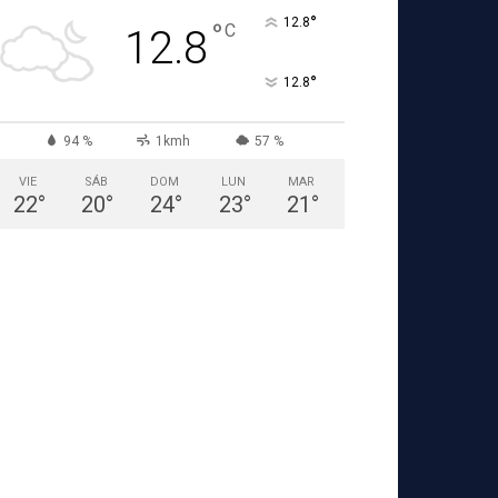
°
12.8
°
C
12.8
°
12.8
94 %
1kmh
57 %
VIE
SÁB
DOM
LUN
MAR
22
°
20
°
24
°
23
°
21
°