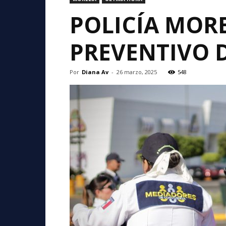
POLICÍA MOR
PREVENTIVO 
Por
Diana Av
-
26 marzo, 2025
548