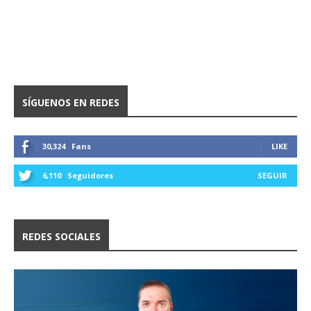
SÍGUENOS EN REDES
30,324
Fans
LIKE
6,110
Seguidores
SEGUIR
REDES SOCIALES