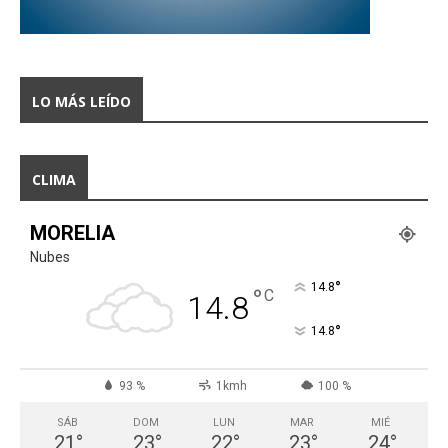
LO MÁS LEÍDO
CLIMA
MORELIA
Nubes
°
14.8
°
C
14.8
°
14.8
93 %
1kmh
100 %
SÁB
DOM
LUN
MAR
MIÉ
21
°
23
°
22
°
23
°
24
°