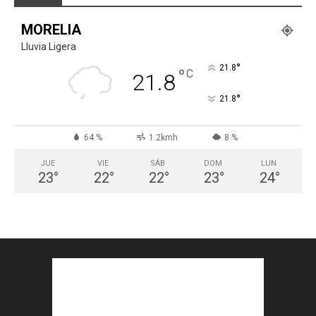
MORELIA
Lluvia Ligera
°
21.8
°
C
21.8
°
21.8
64 %
1.2kmh
8 %
JUE
VIE
SÁB
DOM
LUN
23
°
22
°
22
°
23
°
24
°