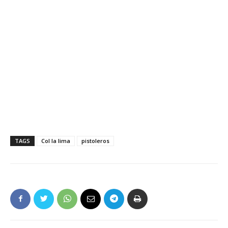
TAGS
Col la lima
pistoleros