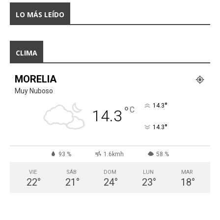
LO MÁS LEÍDO
CLIMA
MORELIA
Muy Nuboso
°
14.3
°
C
14.3
°
14.3
93 %
1.6kmh
58 %
VIE
SÁB
DOM
LUN
MAR
22
°
21
°
24
°
23
°
18
°