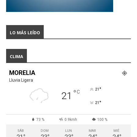
LO MÁS LEÍDO
CLIMA
MORELIA
Lluvia Ligera
°
21
°
C
21
°
21
73 %
0.9kmh
100 %
SÁB
DOM
LUN
MAR
MIÉ
21
°
23
°
23
°
24
°
24
°