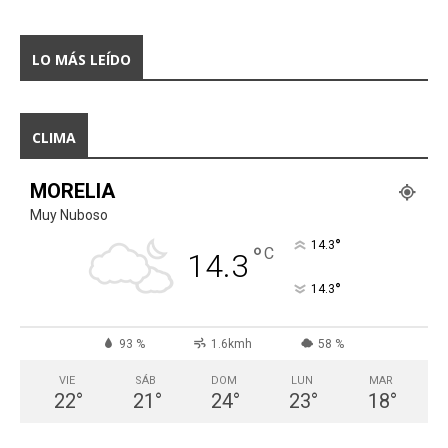
LO MÁS LEÍDO
CLIMA
MORELIA
Muy Nuboso
°
14.3
°
C
14.3
°
14.3
93 %
1.6kmh
58 %
VIE
SÁB
DOM
LUN
MAR
22
°
21
°
24
°
23
°
18
°