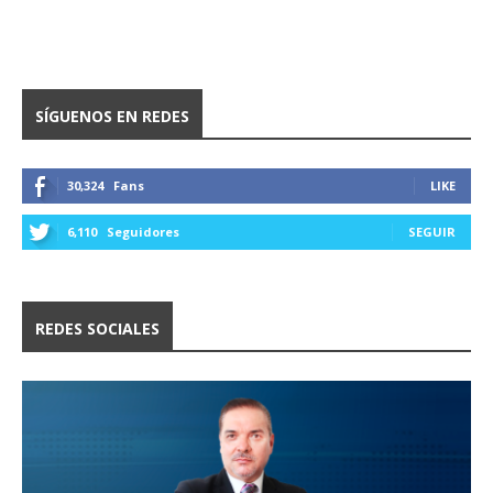
SÍGUENOS EN REDES
30,324
Fans
LIKE
6,110
Seguidores
SEGUIR
REDES SOCIALES