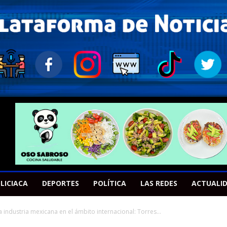
LICIACA
DEPORTES
POLÍTICA
LAS REDES
ACTUALI
a industria mexicana en el ámbito internacional: Torres...