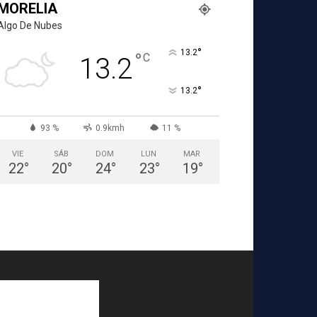
MORELIA
Algo De Nubes
°
13.2
°
C
13.2
°
13.2
93 %
0.9kmh
11 %
VIE
SÁB
DOM
LUN
MAR
22
°
20
°
24
°
23
°
19
°