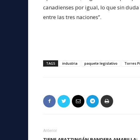
canadienses por igual, lo que sin duda
entre las tres naciones”.
TAGS
industria
paquete legislativo
Torres P
Anterior
TIENE APATZINGÁN BANDERA AMARILLA;