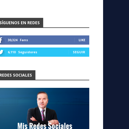
SÍGUENOS EN REDES
30,324
Fans
LIKE
6,110
Seguidores
SEGUIR
REDES SOCIALES