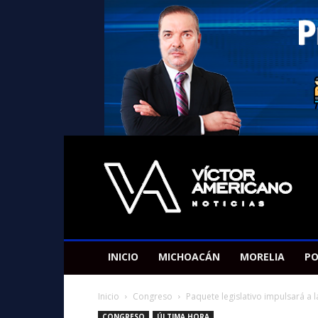
Americano
Victor
INICIO
MICHOACÁN
MORELIA
PO
Inicio
Congreso
Paquete legislativo impulsará a l
CONGRESO
ÚLTIMA HORA