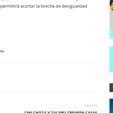
 permitirá acortar la brecha de desigualdad
iña.
Siguiente
CHILCHOTA Y ZACAPU CREARÁN CASAS