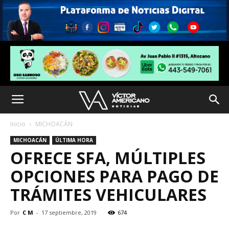
Inicio
MICHOACÁN
MICHOACÁN
ÚLTIMA HORA
OFRECE SFA, MÚLTIPLES
OPCIONES PARA PAGO DE
TRÁMITES VEHICULARES
Por
C M
-
17 septiembre, 2019
674