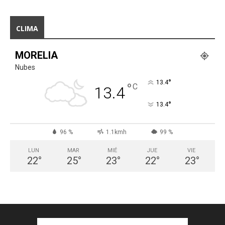
CLIMA
MORELIA
Nubes
°
13.4
°
C
13.4
°
13.4
96 %
1.1kmh
99 %
LUN
MAR
MIÉ
JUE
VIE
22
°
25
°
23
°
22
°
23
°