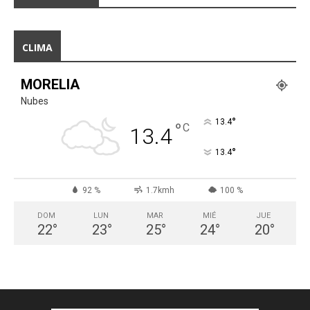
CLIMA
MORELIA
Nubes
°
13.4
°
C
13.4
°
13.4
92 %
1.7kmh
100 %
DOM
LUN
MAR
MIÉ
JUE
22
°
23
°
25
°
24
°
20
°