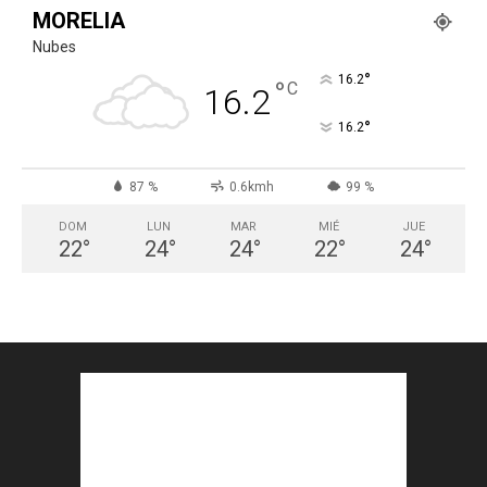
MORELIA
Nubes
°
16.2
°
C
16.2
°
16.2
87 %
0.6kmh
99 %
DOM
LUN
MAR
MIÉ
JUE
22
°
24
°
24
°
22
°
24
°