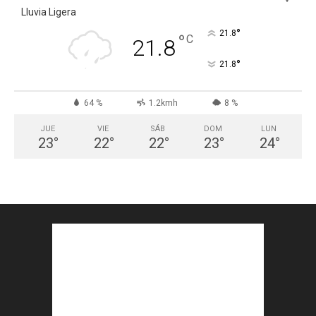
Lluvia Ligera
°
21.8
°
C
21.8
°
21.8
64 %
1.2kmh
8 %
JUE
VIE
SÁB
DOM
LUN
23
°
22
°
22
°
23
°
24
°