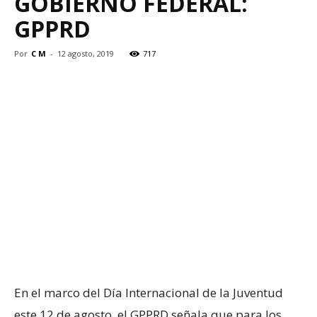
GOBIERNO FEDERAL:
GPPRD
Por
C M
-
12 agosto, 2019
717
En el marco del Día Internacional de la Juventud
este 12 de agosto, el GPPRD señala que para los