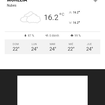
Nubes
°
16.2
°
C
16.2
°
16.2
87 %
0.6kmh
99 %
DOM
LUN
MAR
MIÉ
JUE
22
°
24
°
24
°
22
°
24
°