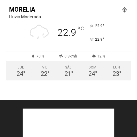
MORELIA
Lluvia Moderada
°
22.9
°
C
22.9
°
22.9
70 %
0.8kmh
12 %
JUE
VIE
SÁB
DOM
LUN
24
°
22
°
21
°
24
°
23
°