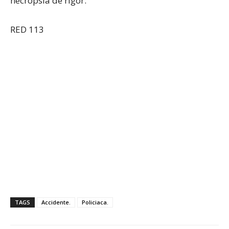
necropsia de rigor.
RED 113
TAGS
Accidente.
Policiaca.