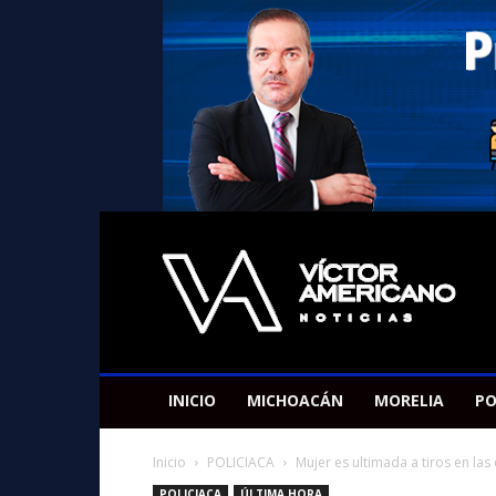
Americano
Victor
INICIO
MICHOACÁN
MORELIA
PO
Inicio
POLICIACA
Mujer es ultimada a tiros en las 
POLICIACA
ÚLTIMA HORA