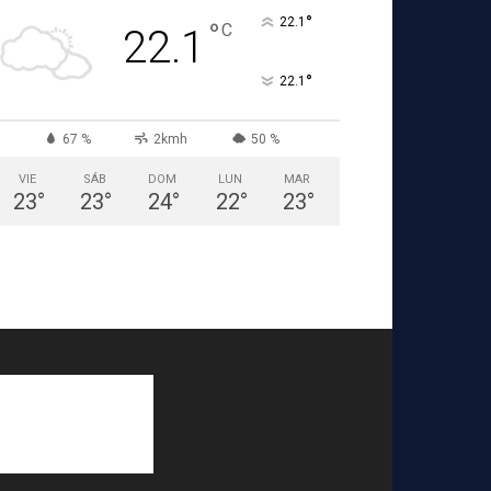
°
22.1
°
C
22.1
°
22.1
67 %
2kmh
50 %
VIE
SÁB
DOM
LUN
MAR
23
°
23
°
24
°
22
°
23
°