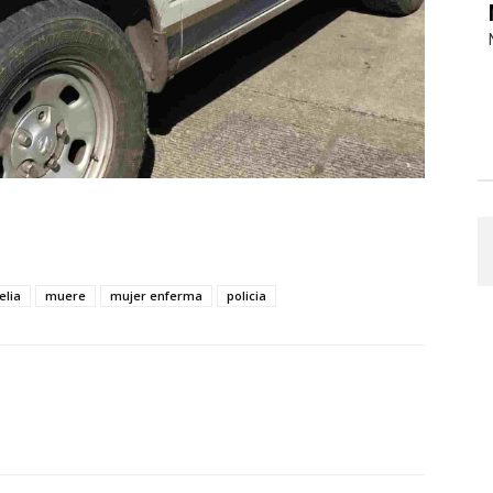
elia
muere
mujer enferma
policia