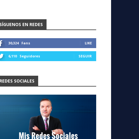
SÍGUENOS EN REDES
30,324
Fans
LIKE
6,110
Seguidores
SEGUIR
REDES SOCIALES