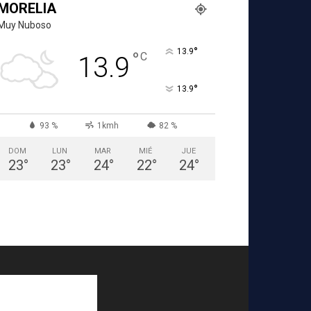
MORELIA
Muy Nuboso
°
13.9
°
C
13.9
°
13.9
93 %
1kmh
82 %
DOM
LUN
MAR
MIÉ
JUE
23
°
23
°
24
°
22
°
24
°