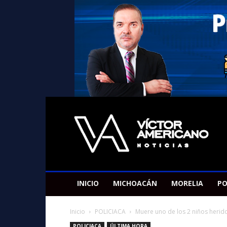
Americano
Victor
INICIO
MICHOACÁN
MORELIA
PO
Inicio
POLICIACA
Muere uno de los 2 niños herid
POLICIACA
ÚLTIMA HORA